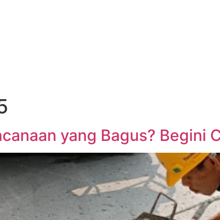
5
ncanaan yang Bagus? Begini C