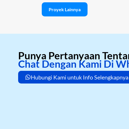
Proyek Lainnya
Punya Pertanyaan Tenta
Chat Dengan Kami Di W
Hubungi Kami untuk Info Selengkapnya