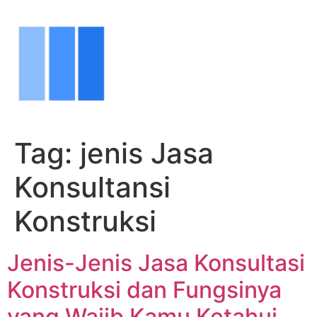
Tag:
jenis Jasa
Konsultansi
Konstruksi
Jenis-Jenis Jasa Konsultasi
Konstruksi dan Fungsinya
yang Wajib Kamu Ketahui