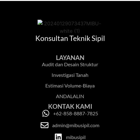
Konsultan Teknik Sipil
LAYANAN
Audit dan Desain Struktur
Investigasi Tanah
Estimasi Volume-Biaya
ANDALALIN
KONTAK KAMI
+62-858-8887-7825
admin@mibusipil.com
mibusipil