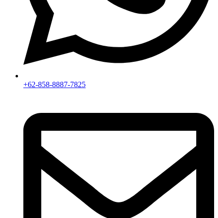
+62-858-8887-7825