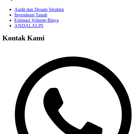
Audit dan Desain Struktur
Investigasi Tanah
Estimasi Volume-Biaya
ANDALALIN
Kontak Kami