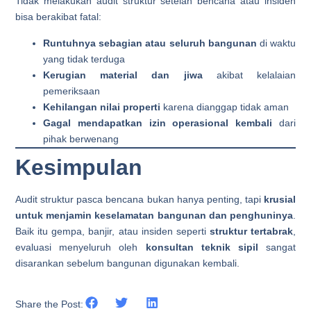
Tidak melakukan audit struktur setelah bencana atau insiden
bisa berakibat fatal:
Runtuhnya sebagian atau seluruh bangunan
di waktu
yang tidak terduga
Kerugian material dan jiwa
akibat kelalaian
pemeriksaan
Kehilangan nilai properti
karena dianggap tidak aman
Gagal mendapatkan izin operasional kembali
dari
pihak berwenang
Kesimpulan
Audit struktur pasca bencana bukan hanya penting, tapi
krusial
untuk menjamin keselamatan bangunan dan penghuninya
.
Baik itu gempa, banjir, atau insiden seperti
struktur tertabrak
,
evaluasi menyeluruh oleh
konsultan teknik sipil
sangat
disarankan sebelum bangunan digunakan kembali.
Share the Post: