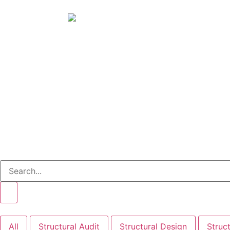
ID
EN
Article
All
Structural Audit
Structural Design
Struct