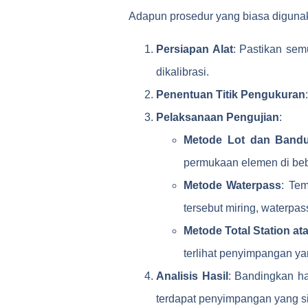
Adapun prosedur yang biasa digunaka
Persiapan Alat
: Pastikan semu
dikalibrasi.
Penentuan Titik Pengukuran
Pelaksanaan Pengujian
:
Metode Lot dan Bandu
permukaan elemen di bebe
Metode Waterpass
: Te
tersebut miring, waterpa
Metode Total Station at
terlihat penyimpangan yan
Analisis Hasil
: Bandingkan ha
terdapat penyimpangan yang si