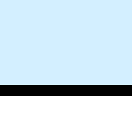
Civil Engineering Consultant