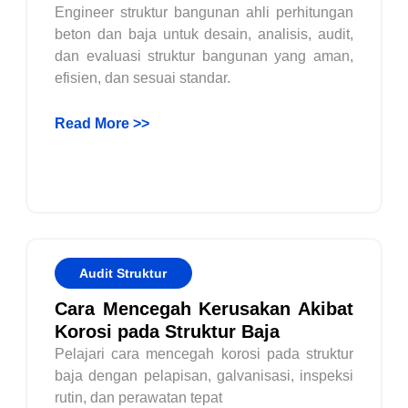
Engineer struktur bangunan ahli perhitungan
beton dan baja untuk desain, analisis, audit,
dan evaluasi struktur bangunan yang aman,
efisien, dan sesuai standar.
Read More >>
Audit Struktur
Cara Mencegah Kerusakan Akibat
Korosi pada Struktur Baja
Pelajari cara mencegah korosi pada struktur
baja dengan pelapisan, galvanisasi, inspeksi
rutin, dan perawatan tepat