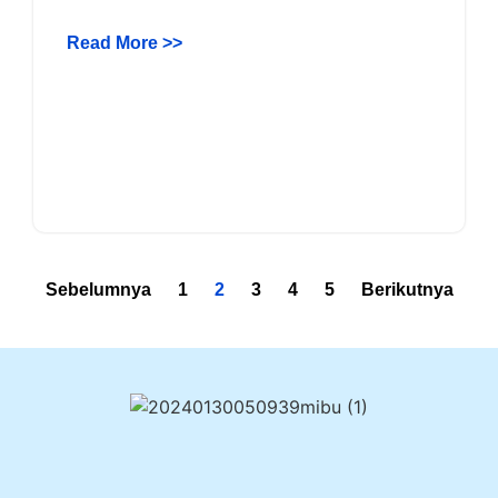
Read More >>
Sebelumnya
1
2
3
4
5
Berikutnya