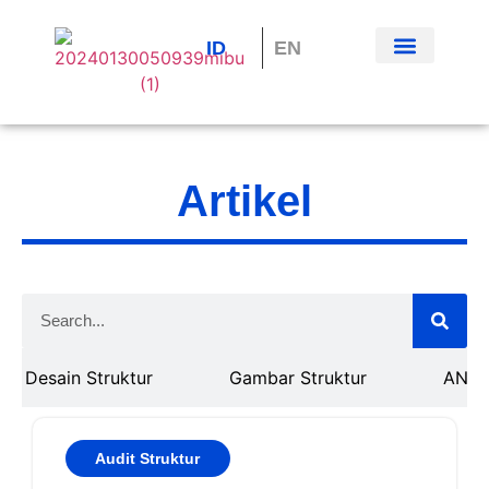
ID
EN
Tentang Kami
Hubungi Kami
Artikel
Desain Struktur
Gambar Struktur
ANDA
Audit Struktur